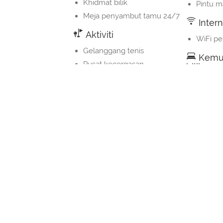
Khidmat bilik
Pintu m
Meja penyambut tamu 24/7
Intern
Aktiviti
WiFi p
Gelanggang tenis
Kemu
Pusat kecergasan
bilik
Meluncur angin
Penyam
Tab mandi panas/jakuzi
Minibar
Berbasikal
Telefon
Taman air
Balkoni
Gelongsor air
Katil so
Kemudahan kesihatan
Meja ke
Tong s
Sauna
Katil k
Pusat spa dan kesihatan
Bantal 
Khidmat urutan
Almari
Hammam
Kolam renang luaran
Khid