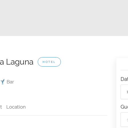
va Laguna
HOTEL
Da
Bar
Gu
t
Location