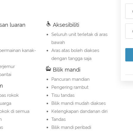
an luaran
Aksesibiliti
Seluruh unit terletak di aras
bawah
permainan kanak-
Aras atas boleh diakses
dengan tangga saja
erjemur
Bilik mandi
antai
Pancuran mandian
m
Pengering rambut
ebas rokok
Tisu tandas
luarga
Bilik mandi mudah diakses
okok di semua
Kelengkapan dandanan diri
n
Tandas
as
Bilik mandi peribadi