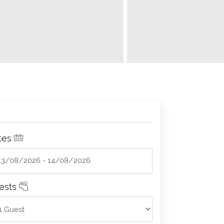
tes
ests