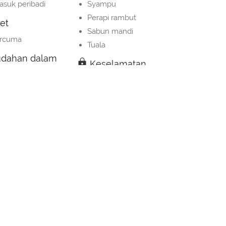
asuk peribadi
Syampu
Perapi rambut
et
Sabun mandi
ercuma
Tuala
dahan dalam
Keselamatan
Peti deposit keselamatan
an udara
Media & teknologi
TV
TV skrin rata
fa
Ruang Tamu
rja
Ruang duduk
ampah
Sofa
anak-kanak/bayi
Lantai kayu atau parket
bukan bulu
Bilik tidur
mat