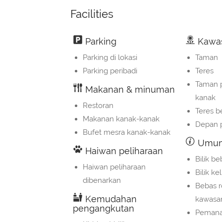
Facilities
Parking
Kawas
Parking di lokasi
Taman
Parking peribadi
Teres
Taman 
Makanan & minuman
kanak
Restoran
Teres b
Makanan kanak-kanak
Depan p
Bufet mesra kanak-kanak
Umu
Haiwan peliharaan
Bilik b
Haiwan peliharaan
Bilik ke
dibenarkan
Bebas r
Kemudahan
kawasa
pengangkutan
Peman