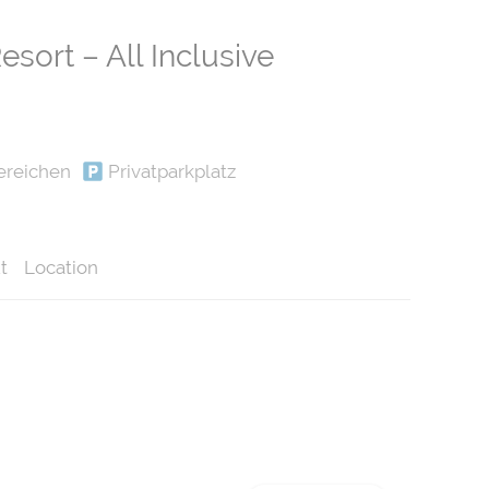
ort – All Inclusive
ereichen
Privatparkplatz
t
Location